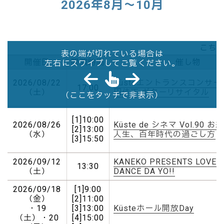
2026年8月～10月
こちら
表の端が切れている場合は
開催日
開演時間
催し物
左右にスワイプしてご覧ください。
2026/08/22
KüsteエントランスコンサートV
17:00
（土）
田佳正 ギターリサイタル
（ここをタッチで非表示）
[1]10:00
2026/08/26
Küste de シネマ Vol.90 
[2]13:00
（水）
人生、百年時代の過ごし方
[3]15:50
2026/09/12
KANEKO PRESENTS LOVE 
13:30
（土）
DANCE DA YO!!
2026/09/18
[1]9:00
（金）
[2]11:00
・19
[3]13:00
Küsteホール開放Day
（土）・20
[4]15:00