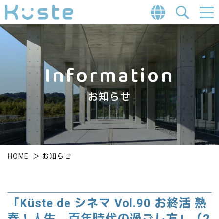
Information
お知らせ
HOME
＞
お知らせ
「Küste de シネマ Vol.90 お終活 熟
春！人生、百年時代の過ごし方」（2